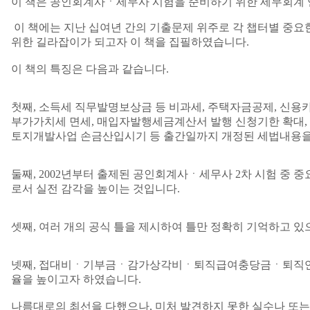
이 책은 공인회계사ㆍ세무사 시험을 준비하기 위한 세무회계
이 책에는 지난 십여년 간의 기출문제 위주로 각 챕터별 중
위한 길라잡이가 되고자 이 책을 집필하였습니다.
이 책의 특징은 다음과 같습니다.
첫째, 소득세 직무발명보상금 등 비과세, 주택자금공제, 신용
부가가치세 면세, 매입자발행세금계산서 발행 신청기한 확대, 
토지개발사업 손금산입시기 등 출간일까지 개정된 세법내용을
둘째, 2002년부터 출제된 공인회계사ㆍ세무사 2차 시험 중
로서 실전 감각을 높이는 것입니다.
셋째, 여러 개의 공식 틀을 제시하여 틀만 정확히 기억하고 있
넷째, 접대비ㆍ기부금ㆍ감가상각비ㆍ퇴직급여충당금ㆍ퇴직연금충당
율을 높이고자 하였습니다.
나름대로의 최선을 다했으나, 미처 발견하지 못한 실수나 또는