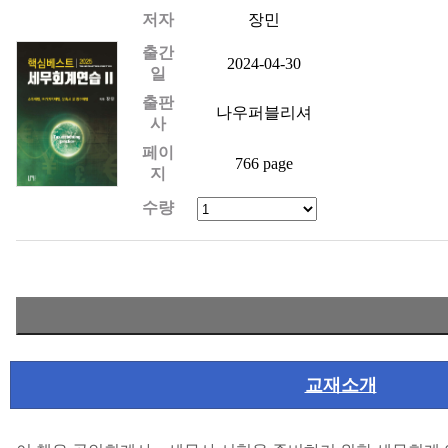
저자
장민
출간
2024-04-30
일
출판
나우퍼블리셔
사
페이
766 page
지
수량
교재소개