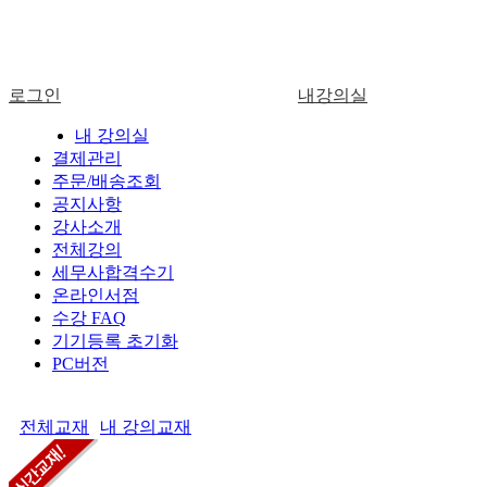
로그인
내강의실
로그인
내 강의실
결제관리
주문/배송조회
공지사항
강사소개
전체강의
세무사합격수기
온라인서점
수강 FAQ
기기등록 초기화
PC버전
전체교재
내 강의교재