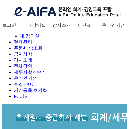
로그인
내강의실
강사소개
시간표
온라인서점
로그인
내 강의실
결제관리
주문/배송조회
공지사항
강사소개
전체강의
세무사합격수기
온라인서점
수강 FAQ
기기등록 초기화
PC버전